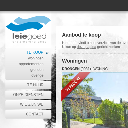
Aanbod
te koop
Hieronder vindt u het overzicht van de o
U kan op
deze pagina
gericht zoeken.
TE KOOP
woningen
Woningen
appartementen
DRONGEN
(9031) | WONING
gronden
overige
TE HUUR
ONZE DIENSTEN
WIE ZIJN WE
CONTACT