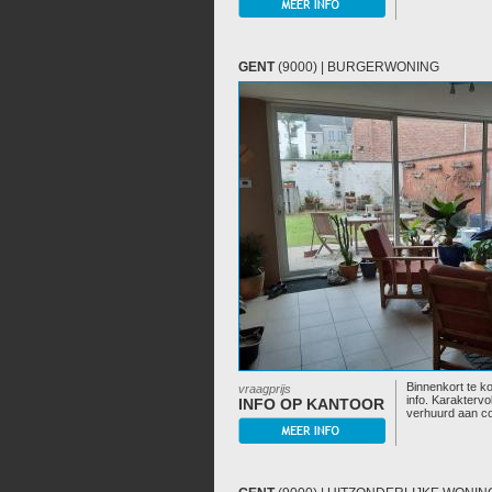
GENT
(9000) | BURGERWONING
Binnenkort te ko
vraagprijs
info. Karaktervo
INFO OP KANTOOR
verhuurd aan co