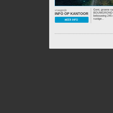
Gent, groene 
vraagprijs
BOUWGROND vo
INFO OP KANTOOR
bebouwing 245 
rustige...