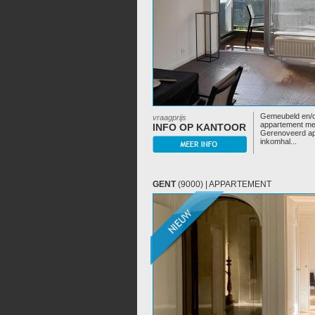
Gemeubeld en/
vraagprijs
appartement met
INFO OP KANTOOR
Gerenoveerd ap
inkomhal...
GENT
(9000) | APPARTEMENT