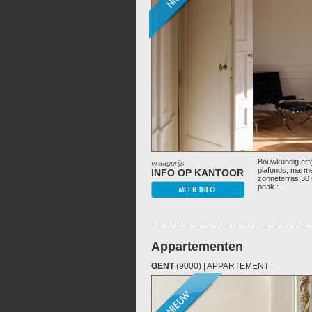
Bouwkundig erf
vraagprijs
plafonds, marm
INFO OP KANTOOR
zonneterras 30
peak :...
Appartementen
GENT
(9000) | APPARTEMENT