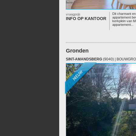
Dit charmant en
vraagprijs
appartement bevi
INFO OP KANTOOR
kerkplein van M
appartement...
Gronden
SINT-AMANDSBERG
(9040) | BOUWGR