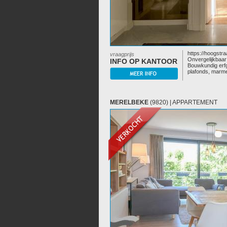
https://hoogstra
vraagprijs
Onvergelijkbaar
INFO OP KANTOOR
Bouwkundig erf
plafonds, marme
MERELBEKE
(9820) | APPARTEMENT