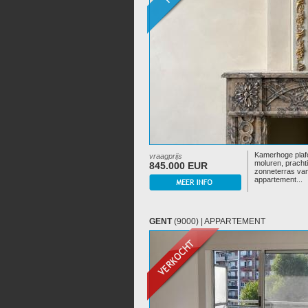
Kamerhoge plaf
vraagprijs
moluren, pracht
845.000 EUR
zonneterras van
appartement...
GENT
(9000) | APPARTEMENT