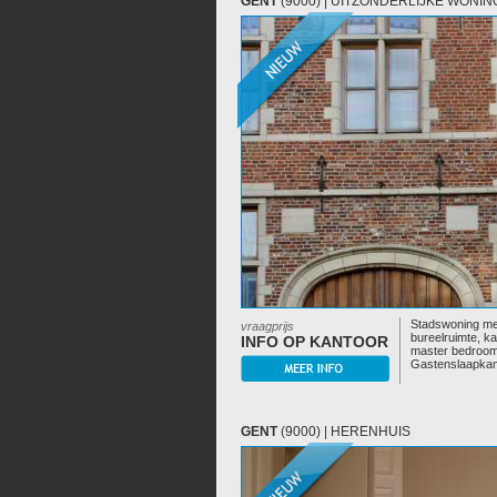
GENT
(9000) | UITZONDERLIJKE WONIN
Stadswoning met
vraagprijs
bureelruimte, 
INFO OP KANTOOR
master bedroom
Gastenslaapkam
GENT
(9000) | HERENHUIS